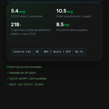
5.4
10.5
avg
avg
CVSS skóre / zranitelost
Počet zranitelností / projekt
218
8.5
+
MD
Organizací prošlo penetračním
Průměrná délka projektu
testem v roce 2025
Interní síť
AD
AWS / Azure / GCP
Wi-Fi
NDA od prvního kontaktu
Nabídka do 24 hodin
OSCP, eCPPT, CEH certified
NIS2 · ISO 27001 · DORA