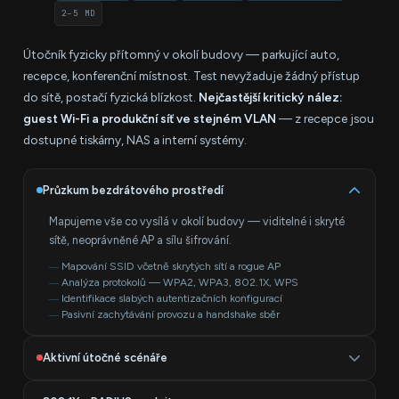
2–5 MD
Útočník fyzicky přítomný v okolí budovy — parkující auto,
recepce, konferenční místnost. Test nevyžaduje žádný přístup
do sítě, postačí fyzická blízkost.
Nejčastější kritický nález:
guest Wi-Fi a produkční síť ve stejném VLAN
— z recepce jsou
dostupné tiskárny, NAS a interní systémy.
Průzkum bezdrátového prostředí
Mapujeme vše co vysílá v okolí budovy — viditelné i skryté
sítě, neoprávněné AP a sílu šifrování.
Mapování SSID včetně skrytých sítí a rogue AP
Analýza protokolů — WPA2, WPA3, 802.1X, WPS
Identifikace slabých autentizačních konfigurací
Pasivní zachytávání provozu a handshake sběr
Aktivní útočné scénáře
Útoky bez jakéhokoliv přístupu k síti — pouze z fyzické