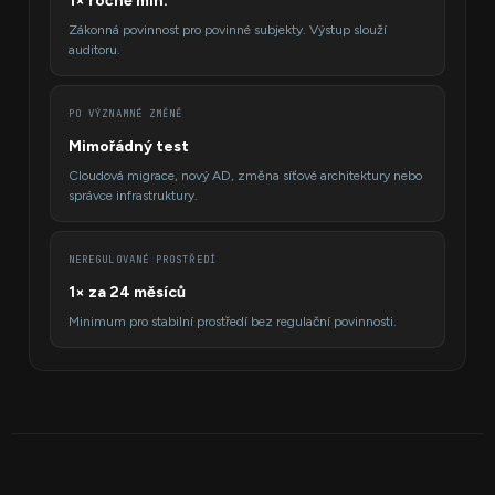
1× ročně min.
Zákonná povinnost pro povinné subjekty. Výstup slouží
auditoru.
PO VÝZNAMNÉ ZMĚNĚ
Mimořádný test
Cloudová migrace, nový AD, změna síťové architektury nebo
správce infrastruktury.
NEREGULOVANÉ PROSTŘEDÍ
1× za 24 měsíců
Minimum pro stabilní prostředí bez regulační povinnosti.