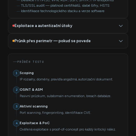
TLS/SSL audit — platnost certifikátů, slabé šifry, HSTS
Identifikace technologického stacku a verze software
Exploitace a autentizační útoky
Zranitelnosti ověřujeme jako funkční exploity — ne jako
Průnik přes perimetr — pokud se povede
scanner výstup. Každý kritický nález má screenshot nebo
dump jako důkaz přístupu.
Průnik do interní sítě z externího testu není standardní součástí
— ale pokud se povede úspěšná exploitace, můžeme po
Výchozí přihlašovací údaje, cílené brute-force s lockout detekcí
PRŮBĚH TESTU
RCE, SQL Injection, SSRF, XXE, LFI/RFI exploitace
odsouhlasení klientem zkusit i přímý průnik a ověřit reálný
Zranitelnosti VPN bran (Cisco, Fortinet, Palo Alto, Pulse)
dopad.
Scoping
1
Chyby v konfiguraci webových serverů a middleware
IP rozsahy, domény, pravidla angažmá, autorizační dokument.
Eskalace na root/admin po úspěšné kompromitaci
CVE exploitace pro detekované verze software
Pokus o laterální pohyb do interní sítě (po odsouhlasení)
OSINT & ASM
2
Přístup k interním databázím a souborovým serverům
Simulace exfiltrace dat (v dohodnutém rozsahu)
Pasivní průzkum, subdomain enumeration, breach databáze.
Aktivní scanning
3
Port scanning, fingerprinting, identifikace CVE.
Exploitace & PoC
4
Ověřená exploitace s proof-of-concept pro každý kritický nález.