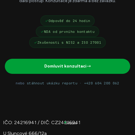
další postup. Konzultace je zdarma a bez závazků.
Odpověď do 24 hodin
NDA od prvního kontaktu
Zkušenosti s NIS2 a ISO 27001
Domluvit konzultaci
nebo
stáhnout ukázku reportu
·
+420 604 200 062
IČO: 24216941 / DIČ: CZ24216941
U Sluncové 666/12a