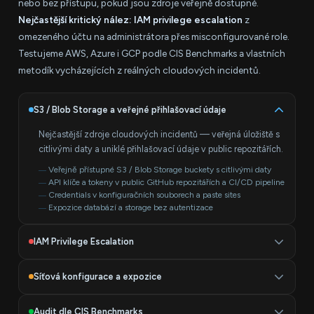
nebo bez přístupu, pokud jsou zdroje veřejně dostupné.
Nejčastější kritický nález: IAM privilege escalation
z
omezeného účtu na administrátora přes misconfigurované role.
Testujeme AWS, Azure i GCP podle CIS Benchmarks a vlastních
metodík vycházejících z reálných cloudových incidentů.
S3 / Blob Storage a veřejné přihlašovací údaje
Nejčastější zdroje cloudových incidentů — veřejná úložiště s
citlivými daty a uniklé přihlašovací údaje v public repozitářích.
Veřejně přístupné S3 / Blob Storage buckety s citlivými daty
API klíče a tokeny v public GitHub repozitářích a CI/CD pipeline
Credentials v konfiguračních souborech a paste sites
Expozice databází a storage bez autentizace
IAM Privilege Escalation
Nejzneužívanější slabina v cloudu. Testujeme desítky technik
Síťová konfigurace a expozice
eskalace oprávnění z omezeného přístupu na administrátora.
Chybná konfigurace Security Groups a NSG exponuje interní
Eskalace přes misconfigurované IAM role a policies
Audit dle CIS Benchmarks
Assume-role exploitation a cross-account přístupy