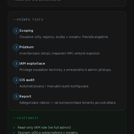
služby do internetu — testujeme každé pravidlo.
Lambda / Cloud Functions privilege escalation
Systematický audit konfigurace cloudového prostředí podle
Security Groups / NSG — nadměrná pravidla (0.0.0.0/0)
Instance Metadata Service (IMDS) zneužití
Veřejně dostupné databáze (RDS, CosmosDB bez autentizace)
průmyslových standardů.
Service account klíče s nadměrnými právy
PRŮBĚH TESTU
Nechráněné management porty (22, 3389, 5432)
Logging a monitoring — CloudTrail, Azure Monitor, Cloud Audit
VPC / VNet peering s nežádoucí tranzitivitou
Logs
Scoping
1
Šifrování dat v klidu i při přenosu
Cloudové účty, regiony, služby v rozsahu. Pravidla angažmá.
Správa secrets a rotace přístupových klíčů
MFA pro root / globální admin účty
Průzkum
2
Alerting na kritické akce (root login, IAM policy change)
Inventarizace zdrojů, mapování IAM, veřejné expozice.
IAM exploitace
3
Privilege escalation techniky z omezeného k admin přístupu.
CIS audit
4
Automatizovaný i manuální audit konfigurace.
Report
5
Kategorizace nálezů — od kompromitace tenantu po cost attack.
SOUČINNOST
Read-only IAM role (ne full admin)
Seznam účtů a subscriptions v rozsahu