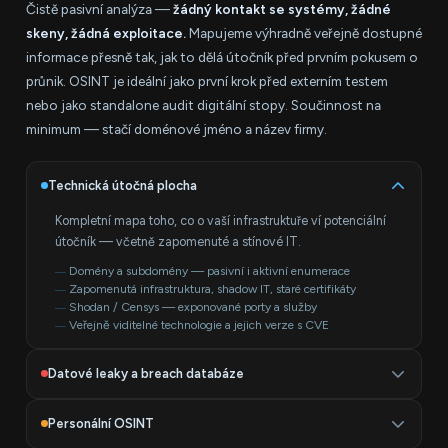
Čistě pasivní analýza —
žádný kontakt se systémy, žádné
skeny, žádná exploitace.
Mapujeme výhradně veřejně dostupné
informace přesně tak, jak to dělá útočník před prvním pokusem o
průnik. OSINT je ideální jako první krok před externím testem
nebo jako standalone audit digitální stopy. Součinnost na
minimum — stačí doménové jméno a název firmy.
Technická útočná plocha
Kompletní mapa toho, co o vaší infrastruktuře ví potenciální
útočník — včetně zapomenuté a stínové IT.
Domény a subdomény — pasivní i aktivní enumerace
Zapomenutá infrastruktura, shadow IT, staré certifikáty
Shodan / Censys — exponované porty a služby
Veřejně viditelné technologie a jejich verze s CVE
Datové leaky a breach databáze
Zjišťujeme co o vás vědí breach databáze a dark web — dříve
Personální OSINT
než to zjistí útočník.