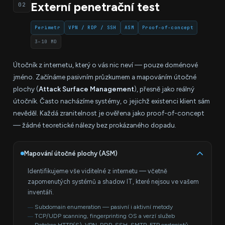
Externí penetrační test
02
Perimetr
VPN / RDP / SSH
ASM
Proof-of-concept
3–10 MD
Útočník z internetu, který o vás nic neví — pouze doménové
jméno. Začínáme pasivním průzkumem a mapováním útočné
plochy (
Attack Surface Management
), přesně jako reálný
útočník. Často nacházíme systémy, o jejichž existenci klient sám
nevěděl. Každá zranitelnost je ověřena jako proof-of-concept
— žádné teoretické nálezy bez prokázaného dopadu.
Mapování útočné plochy (ASM)
Identifikujeme vše viditelné z internetu — včetně
zapomenutých systémů a shadow IT, které nejsou ve vašem
inventáři.
Subdomain enumeration — pasivní i aktivní metody
TCP/UDP scanning, fingerprinting OS a verzí služeb
Detekce HTTP(S), VPN, RDP, SSH, SMTP, FTP endpointů