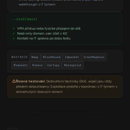
walkthrough s IT týmem.
SOUČINNOST
VPN přístup nebo fyzické připojení do sítě
Read-only domain user účet v AD
Kontakt na IT správce po dobu testu
NÁSTROJE
Nmap
BloodHound
Impacket
CrackMapExec
Mimikatz
Rubeus
Certipy
Metasploit
Řízené testování:
Destruktivní techniky (DoS, wipe) jsou vždy
předem odsouhlaseny. Exploitace probíhá v koordinaci s IT týmem v
dohodnutých časových oknech.