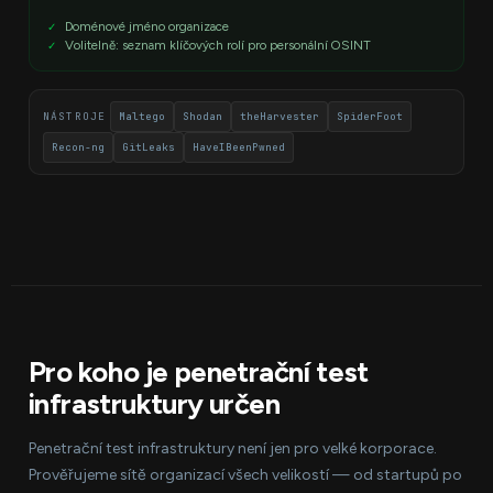
Doménové jméno organizace
Volitelně: seznam klíčových rolí pro personální OSINT
NÁSTROJE
Maltego
Shodan
theHarvester
SpiderFoot
Recon-ng
GitLeaks
HaveIBeenPwned
Pro koho je penetrační test
infrastruktury určen
Penetrační test infrastruktury není jen pro velké korporace.
Prověřujeme sítě organizací všech velikostí — od startupů po