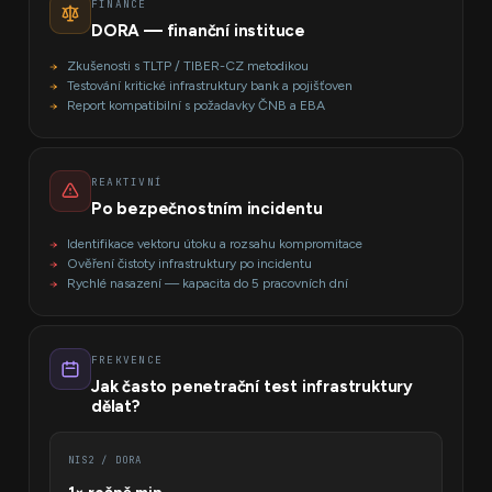
FINANCE
DORA — finanční instituce
Zkušenosti s TLTP / TIBER-CZ metodikou
Testování kritické infrastruktury bank a pojišťoven
Report kompatibilní s požadavky ČNB a EBA
REAKTIVNÍ
Po bezpečnostním incidentu
Identifikace vektoru útoku a rozsahu kompromitace
Ověření čistoty infrastruktury po incidentu
Rychlé nasazení — kapacita do 5 pracovních dní
FREKVENCE
Jak často penetrační test infrastruktury
dělat?
NIS2 / DORA