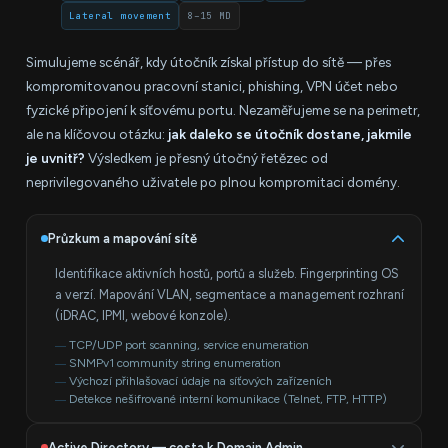
Lateral movement
8–15 MD
Simulujeme scénář, kdy útočník získal přístup do sítě — přes
kompromitovanou pracovní stanici, phishing, VPN účet nebo
fyzické připojení k síťovému portu. Nezaměřujeme se na perimetr,
ale na klíčovou otázku:
jak daleko se útočník dostane, jakmile
je uvnitř?
Výsledkem je přesný útočný řetězec od
neprivilegovaného uživatele po plnou kompromitaci domény.
Průzkum a mapování sítě
Identifikace aktivních hostů, portů a služeb. Fingerprinting OS
a verzí. Mapování VLAN, segmentace a management rozhraní
(iDRAC, IPMI, webové konzole).
TCP/UDP port scanning, service enumeration
SNMPv1 community string enumeration
Výchozí přihlašovací údaje na síťových zařízeních
Detekce nešifrované interní komunikace (Telnet, FTP, HTTP)
Active Directory — cesta k Domain Admin