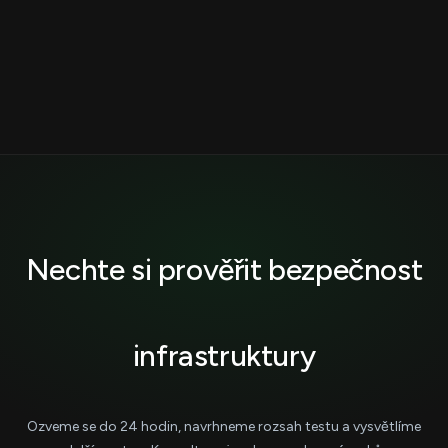
penetračního testu slouží přímo jako auditovatelný důkaz pro
s přehledem rizik a celkovým skóre, a
technický detail
pro IT
oba rámce.
tým s CVSS v3.1 skóre, útočným řetězcem krok po kroku a
prioritizovaným plánem nápravy. Ukázku reportu si můžete
stáhnout výše.
Nechte si prověřit bezpečnost
infrastruktury
Ozveme se do 24 hodin, navrhneme rozsah testu a vysvětlíme