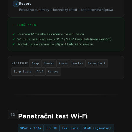
Report
5
Executive summary + technický detail + prioritizovaná náprava.
SOUČINNOST
Seznam IP rozsahů a domén v rozsahu testu
Whitelist naší IP adresy u SOC / SIEM (kvůli falešným alertům)
Kontakt pro koordinaci v případě kritického nálezu
NÁSTROJE
Nmap
Shodan
Amass
Nuclei
Metasploit
Burp Suite
ffuf
Censys
Penetrační test Wi-Fi
03
WPA2 / WPA3
802.1X
Evil Twin
VLAN segmentace