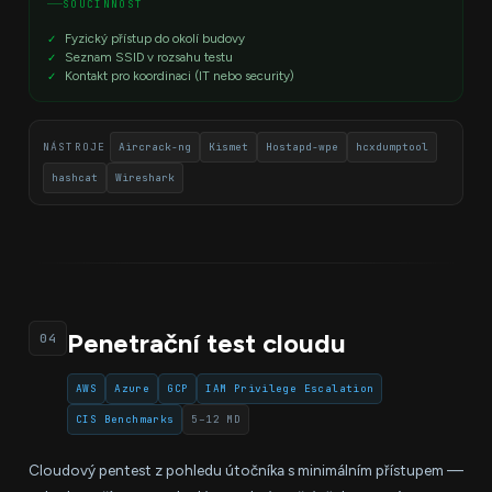
SOUČINNOST
Fyzický přístup do okolí budovy
Seznam SSID v rozsahu testu
Kontakt pro koordinaci (IT nebo security)
NÁSTROJE
Aircrack-ng
Kismet
Hostapd-wpe
hcxdumptool
hashcat
Wireshark
Penetrační test cloudu
04
AWS
Azure
GCP
IAM Privilege Escalation
CIS Benchmarks
5–12 MD
Cloudový pentest z pohledu útočníka s minimálním přístupem —