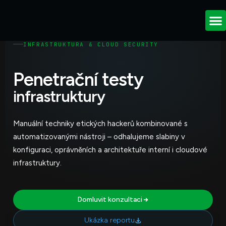
IT Outso
Kybernetická b
INFRASTRUKTURA & CLOUD SECURITY
Penetrační testy
infrastruktury
Manuální techniky etických hackerů kombinované s
automatizovanými nástroji – odhalujeme slabiny v
konfiguraci, oprávněních a architektuře interní i cloudové
infrastruktury.
Domluvit konzultaci
Ukázka reportu