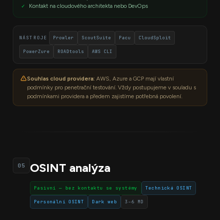
Kontakt na cloudového architekta nebo DevOps
NÁSTROJE
Prowler
ScoutSuite
Pacu
CloudSploit
PowerZure
ROADtools
AWS CLI
Souhlas cloud providera:
AWS, Azure a GCP mají vlastní
podmínky pro penetrační testování. Vždy postupujeme v souladu s
podmínkami providera a předem zajistíme potřebná povolení.
OSINT analýza
05
Pasivní — bez kontaktu se systémy
Technická OSINT
Personální OSINT
Dark web
3–6 MD