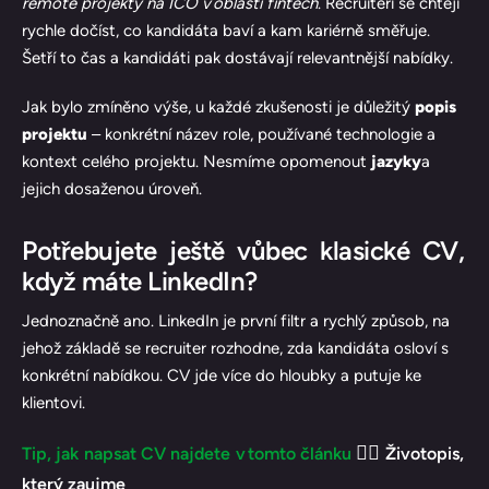
remote projekty na IČO v oblasti fintech
. Recruiteři se chtějí
rychle dočíst, co kandidáta baví a kam kariérně směřuje.
Šetří to čas a kandidáti pak dostávají relevantnější nabídky.
Jak bylo zmíněno výše, u každé zkušenosti je důležitý
popis
projektu
– konkrétní název role, používané technologie a
kontext celého projektu. Nesmíme opomenout
jazyky
a
jejich dosaženou úroveň.
Potřebujete ještě vůbec klasické CV,
když máte LinkedIn?
Jednoznačně ano. LinkedIn je první filtr a rychlý způsob, na
jehož základě se recruiter rozhodne, zda kandidáta osloví s
konkrétní nabídkou. CV jde více do hloubky a putuje ke
klientovi.
👉🏻
Tip, jak napsat CV najdete v tomto článku
Životopis,
který zaujme