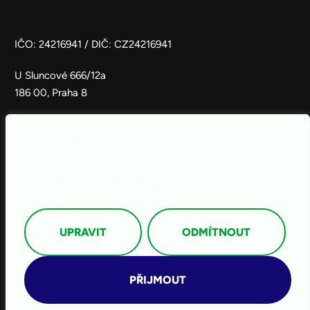
IČO: 24216941 / DIČ: CZ24216941
U Sluncové 666/12a
186 00, Praha 8
Vážíme si vašeho soukromí
Integra Czech Republic, s.r.o
info@integra.cz
Na našich stránkách používáme soubory cookies. K jejich
+420 214 214 602
zpracování potřebujeme váš souhlas.
© 2026 ALL RIGHTS RESERVED
UPRAVIT
ODMÍTNOUT
PŘIJMOUT