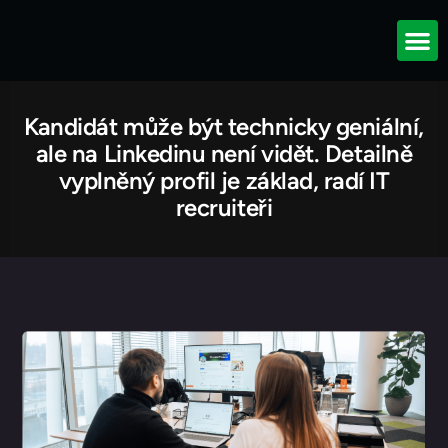
IT Outsour
Kybernetická bezpe
Kandidát může být technicky geniální,
ale na Linkedinu není vidět. Detailně
vyplněný profil je základ, radí IT
recruiteři