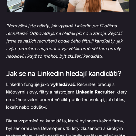
Přemýšleli jste někdy, jak vypadá LinkedIn profil očima
recruitera? Odpovědi jsme hledali přímo u zdroje. Zeptali
jsme se našich recruiterů podle čeho filtrují kandidáty, jak
svým profilem zaujmout a vysvětlili, proč některé profily
neosloví, i když to mohou být zkušení kandidáti.
Jak se na Linkedin hledají kandidáti?
LinkedIn funguje jako
vyhledávač
. Recruiteři pracují s
klíčovými slovy, filtry a nástrojem
LinkedIn Recruiter
, který
umožňuje velmi podrobně cílit podle technologií, job titles,
lokalit nebo odvětví.
Diana vzpomíná na kandidáta, který byl snem každé firmy,
byl seniorní Java Developer s 15 lety zkušeností a širokým