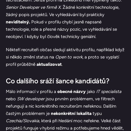
techstackem. Jenže profil na LinkedInu měl vyplněný takto:
Senior Developer ve firmě X
. Žádné konkrétní technologie,
žádný popis projektů. Ve vyhledávání byl prakticky
neviditelný.
Pokud v profilu chybí jasně napsané
technologie, role a přesné názvy pozic, ve vyhledávání se
neobjeví. I kdyby byl člověk technicky geniální.
Někteří recruiteři občas sledují aktivitu profilu, například když
si někdo změní status na
Open to work
, a proto se vyplatí
profil průběžně
aktualizovat
.
Co dalšího sráží šance kandidátů?
Málo informací v profilu a
obecné názvy
jako
IT specialista
nebo
SW developer
jsou prvním problémem, ve filtrech
nefungují a nic konkrétního recruiterům neřeknou. Dalším
častým problémem je
nekonkrétní lokalita
typu
Czechia/Slovakia
, která při hledání moc neřekne. Velké část
projektů funguje v hybrid režimu a potřebujeme hned vědět,