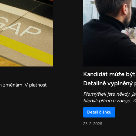
Kandidát může být t
Detailně vyplněný pr
ým změnám. V platnost
Přemýšleli jste někdy, j
hledali přímo u zdroje. Ze
Detail článku
23. 2. 2026