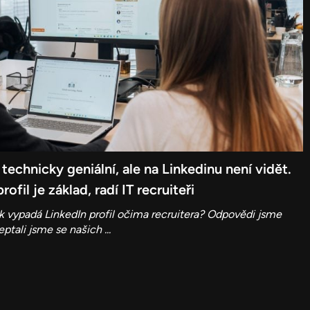
echnicky geniální, ale na Linkedinu není vidět.
ofil je základ, radí IT recruiteři
ak vypadá LinkedIn profil očima recruitera? Odpovědi jsme
ptali jsme se našich ...