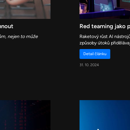
hnout
Red teaming jako 
tům, nejen to může
Raketový růst AI nástroj
způsoby útoků přidělávají
Detail článku
31. 10. 2024