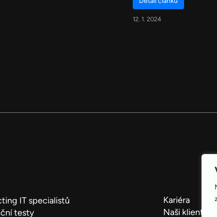
Detail článku
12. 1. 2024
Kariéra
ting IT specialistů
Naši klienti
ční testy