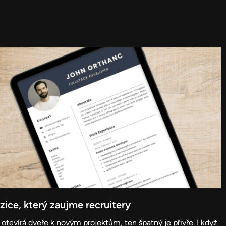
zice, který zaujme recruitery
otevírá dveře k novým projektům, ten špatný je přivře. I když