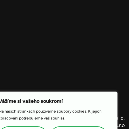
Vážíme si vašeho soukromí
Na našich stránkách používáme soubory cookies. K jejich
Integra Czech Republic,
zpracování potřebujeme váš souhlas.
s.r.o