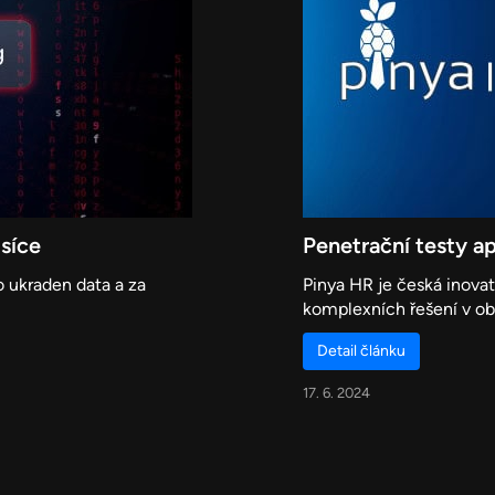
isíce
Penetrační testy a
 ukraden data a za
Pinya HR je česká inovat
komplexních řešení v oblas
Detail článku
17. 6. 2024